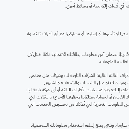
 عبر أي أدوات إلكترونية أو وسائط أخرى.
ا أو تأجيرها أو إيجارها أو مشاركتها مع أي أطراف ثالثة. ولا
نونيًا لضمان أمن معلومات بطاقتك الائتمانية دائمًا خلال كل
عالجة المدفوعات.
 الثالثة التالية: الشركات التابعة لنا؛ وشركات مثل مقدمي
ومن ذلك توصيل الشحنات والمرتجعات؛ والمشترون
 إليك؛ وقواعد بيانات الأطراف الثالثة أو أي شركة تابعة لها؛
ذ القانون أو لحماية ممتلكاتنا وحقوقنا الأخرى؛ والوكالات التي
من المعلومات التجارية التي تُمكنّنا من تخصيص الخدمات التي
نية صارمة، وتلتزم بمنع إساءة استخدام معلوماتك الشخصية.