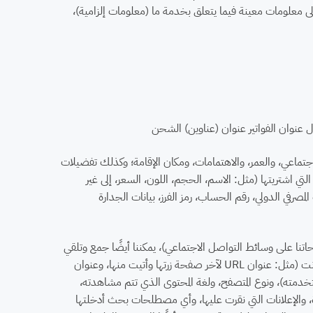
ى معلومات معينة فيما يتعلق بخدمة ما (معلومات إلزامية)،
ل عنوان الفواتير عنوان (عناوين) الشحن
الاجتماعي، والعمر، والاهتمامات، ومكان الإقامة؛ وكذلك تفضيلات
التي اشتريتها (مثل: الاسم، الحجم، اللون، السعر، إلى غير
رفي الدولي، رقم الحساب، رمز الفرز، بيانات الجدارة
حاتنا على وسائط التواصل الاجتماعي)، يمكننا أيضًا جمع وتلقي
المعلومات الإحصائية وغيرها من المعلومات الشخصية التي قد تشمل مكان تواجد المستخدم على الإنترنت (مثل: عنوان URL لآخر صفحة زرتها وأتيت منها، وعنوان
لخاص بجهاز الكمبيوتر، وأنواع النطاقات مثل نطاق com. ونطاق ae. الذي استخدمته)، ونوع المتصفح، ولغة المحتوى الذي تتم مشاهدته،
ة، والإعلانات التي نقرت عليها، وأي مصطلحات بحث أدخلتها