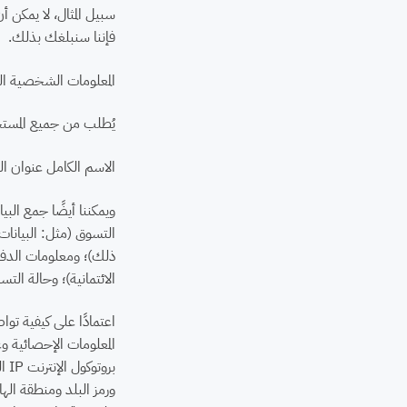
سبيل المثال، لا يمكن 
فإننا سنبلغك بذلك.
المعلومات الشخصية الت
يُطلب من جميع المستخد
الاسم الكامل عنوان ال
ويمكننا أيضًا جمع البي
التسوق (مثل: البيانات 
ذلك)؛ ومعلومات الدفع 
الائتمانية)؛ وحالة ال
اعتمادًا على كيفية تو
ورمز البلد ومنطقة اله