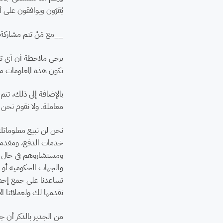
يُقرّون ويوافقون على أن
__مع مَنْ تتم مشارك
يرجى ملاحظة أن أي تفا
تكون هذه المعلومات متا
بالإضافة إلى ذلك، تتم
معاملة. ولا نقوم نحن 
نحن لن نبيع معلوماتك 
خدمات الدفع، ومقدمي
ومستشاروهم في حال بيع
والجهات الحكومية أو غير
تساعدنا على جمع إحصاء
نقدمها لك ولعملائنا ال
من الجدير بالذكر أن ج