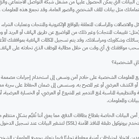
 البيانات التي يمكن الحصول عليها من مشغل شبكة التواصل الاجتماعي والتي ت
ماتك مثل بيانات الملف الشخصي والصور العامة. وقد نجمع هذه المعلومات ع
ئل والاتصالات والمراسلات المتعلقة بالمواقع الإلكترونية والمنتجات وعمليات ا
مثل: تقييمات المنتجات) وغير ذلك من المواضيع عن طريق الهاتف أو البريد أو و
رسائلك وشكاويك ومراسلاتك. وقد يتم تسجيل المكالمات الهاتفية بموافقتك ل
سحب موافقتك في أي وقت من خلال مطالبة الموظف الذي تحادثه على الهاتف 
اتي الشخصية؟
 المعلومات الشخصية على خادم آمن ونسعى إلى استخدام إجراءات مصممة لحم
 أو الكشف العرضي أو غير المصرح به. وسنسعى إلى ضمان الحفاظ على سرية 
نية والتنظيمية المناسبة لمنع التدمير غير المشروع أو العرضي، أو الخسارة العرضي
لبيانات والمعلومات.
نافذ الآمنة (SSL) لتشفير البيانات عند تسجيل الدخول أو إجراء الدفع.
ن لاتخاذ احتياطات أمنية معقولة تجاريًا فيما يتعلق بجميع المعلومات الشخصية