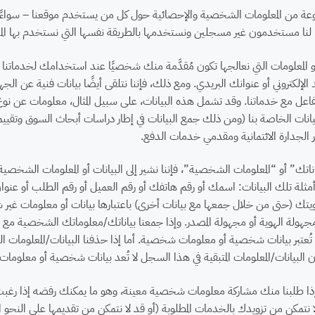
 من المعلومات الشخصية والإحصائية حول كل من يستخدم موقعنا – سواءً كن
لنا مستخدمون غير مسجلين ونستخدمها بالطريقة نفسها التي نستخدم بها المعل
 أو المعلومات التي نعالجها تكون مُقدَّمة منك شخصيًا عند استخدامك لخدماتنا 
لإلكتروني أو عنوانك البريدي. ومع ذلك، فإننا نتلقى أيضًا بيانات فنية عن ال
تتفاعل مع خدماتنا. وقد تشمل هذه البيانات، على سبيل المثال، معلومات عن نوع
انات الخاصة بنا (ومن ذلك جمع البيانات في إطار دراسات أبحاث السوق وتقييما
ير الجدارة الائتمانية ومقدمي خدمات الدفع.
تك” أو “المعلومات الشخصية”، فإننا نشير إلى البيانات أو المعلومات الشخصي
لة تلك البيانات: اسمك أو رقم هاتفك أو رقم العميل أو رقم الطلب أو عنوان بر
ك (حتى من خلال جمعها مع بيانات أخرى) باعتبارها بيانات أو معلومات غير شخص
ت مجهولة الهوية أو مجهولة المصدر. وإذا جمعنا بياناتك/معلوماتك الشخصية مع 
 تُعتبر بيانات شخصية أو معلومات شخصية. أما إذا حذفنا البيانات/المعلوم
بيانات/المعلومات المتبقية في هذا السجل لا تُعد بيانات شخصية أو معلومات ش
إذا طلبنا منك مشاركة معلومات شخصية معينة، وهو ما يمكنك رفضه إذا رغبت ب
 نتمكن من تزويدك بالخدمات المطلوبة (أو قد لا نتمكن من تقديمها على النحو ال