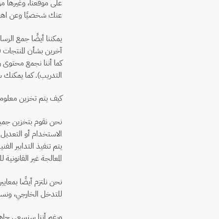
على موقعنا، وغيرها من
عنك شخصيًا وعن اهتما
يمكننا أيضًا جمع الرسا
آخرين بشأن المنتجات (
كما أننا نجمع محتوى 
التدريب). كما يمكنك 
كيف يتم تخزين معلوم
نحن نقوم بتخزين جميع
الاستخدام أو التعديل
يتم تنفيذ التدابير الف
المعالجة غير القانونية ل
للتدخل الخارجي، ونستخدم بروتوكول طبقة الم
ورغم أننا سنسعى جاهدي