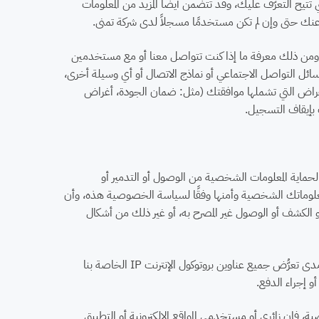
تيح التعرّف عليك، وقد تتضمن أيضًا المزيد من المعلومات
نك حتى وإن لم تكن مستخدمًا مسجلاً لدى شركة تمنى.
لشراء، ومن ذلك معرفة ما إذا كنت تتواصل معنا أو مع مستخدمين
سائل التواصل الاجتماعي أو نماذج الاتصال أو أي وسيلة أخرى،
لأغراض التي تشملها موافقتك (مثل: ضمان الجودة، أغراض
بإيقاف التسجيل.
اية المعلومات الشخصية من الوصول أو التدمير أو
معلوماتك الشخصية وأمنها وفقًا لسياسة الخصوصية هذه، وأن
ة، أو الكشف أو الوصول غير المصرح به، أو غير ذلك من أشكال
نحن نلتزم أيضًا بمعايير أمن البيانات الخاصة بقطاع بطاقات الدفع، مما يعني أننا نُقيِّم بشكلٍ منتظم مدى تعرُّض جميع عناوين بروتوكول الإنترنت IP الخاصة بنا
، فإن زائري أو مستخدمي المواقع الإلكترونية أو التطبيق