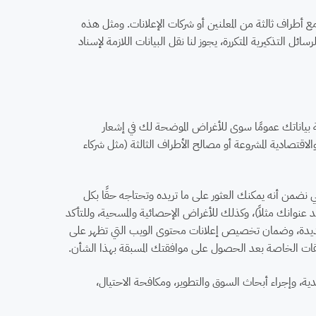
الهوية، مثل عنوان URL أو عنوان بروتوكول الإنترنت IP الخاص بك مع أطراف ثالثة من المعلنين أو شركات الإعلانات. ومثل هذه
ل التذكيرية المتكررة، يجوز لنا نقل البيانات اللازمة لإسناد
لجة بياناتك عمومًا سوى للأغراض الموضحة لك في إشعار
اقتصادية المشروعة أو مصالح الأطراف الثالثة (مثل شركاء
من أنه يمكنك العثور على ما تريده وتحتاجه حقًا بكل
د عنوانك مثلاً)، وكذلك للأغراض الإحصائية والمسحية، وللتأكد
ت جديدة، وضمان تخصيص إعلانات محتوى الويب التي تظهر على
قات الخاصة بعد الحصول على موافقتك المسبقة بهذا الشأن.
قدية، وإجراء أبحاث السوق والتطوير، ومكافحة الاحتيال،