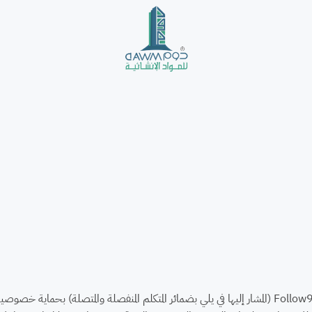
يلتزم موقع Follow999.com (المشار إليها في يلي بضمائر المتكلم المنفصلة والمتصلة) 