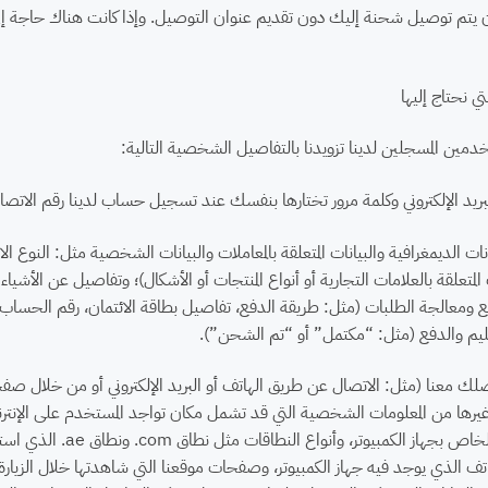
أن يتم توصيل شحنة إليك دون تقديم عنوان التوصيل. وإذا كانت هناك حاجة إل
ي نحتاج إليها
مين المسجلين لدينا تزويدنا بالتفاصيل الشخصية التالية:
بريد الإلكتروني وكلمة مرور تختارها بنفسك عند تسجيل حساب لدينا رقم الاتصا
انات الديمغرافية والبيانات المتعلقة بالمعاملات والبيانات الشخصية مثل: النوع 
المتعلقة بالعلامات التجارية أو أنواع المنتجات أو الأشكال)؛ وتفاصيل عن الأشياء 
ومعالجة الطلبات (مثل: طريقة الدفع، تفاصيل بطاقة الائتمان، رقم الحساب المص
تسليم والدفع (مثل: “مكتمل” أو “تم الشحن”).
اصلك معنا (مثل: الاتصال عن طريق الهاتف أو البريد الإلكتروني أو من خلال صف
بروتوكول الإنترنت IP ا
اتف الذي يوجد فيه جهاز الكمبيوتر، وصفحات موقعنا التي شاهدتها خلال الزيار