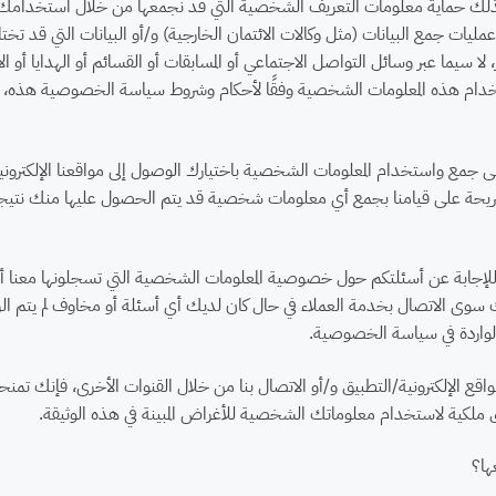
كذلك حماية معلومات التعريف الشخصية التي قد نجمعها من خلال استخدامك لمواقع
يات جمع البيانات (مثل وكالات الائتمان الخارجية) و/أو البيانات التي قد تختار مش
ر، لا سيما عبر وسائل التواصل الاجتماعي أو المسابقات أو القسائم أو الهدايا أو 
ام هذه المعلومات الشخصية وفقًا لأحكام وشروط سياسة الخصوصية هذه، والت
جمع واستخدام المعلومات الشخصية باختيارك الوصول إلى مواقعنا الإلكترونية أ
يحة على قيامنا بجمع أي معلومات شخصية قد يتم الحصول عليها منك نتيجة ل
لإجابة عن أسئلتكم حول خصوصية المعلومات الشخصية التي تسجلونها معنا أ
 سوى الاتصال بخدمة العملاء في حال كان لديك أي أسئلة أو مخاوف لم يتم الرد عل
لواردة في سياسة الخصوصية.
اقع الإلكترونية/التطبيق و/أو الاتصال بنا من خلال القنوات الأخرى، فإنك تمنحن
ق ملكية لاستخدام معلوماتك الشخصية للأغراض المبينة في هذه الوثيقة.
ها؟