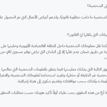
تي الشخصية؟
خصية ما دامت مطلوبة قانونيًا، ولدعم أغراض الأعمال التي تم الحصول عليها
نات التي يكفلها ليّ القانون؟
نا نقل معلوماتك الشخصية داخل المنطقة الاقتصادية الأوروبية وخارجها على 
ة عن طريق ضمان عدم نقلها إلا إلى البلدان التي تراعي توفير مستوى كافٍ م
ت.
وق التالية التي يمكنك ممارستها فيما يتعلق بالمعلومات الشخصية التي نعالج
خصية غير الدقيقة أو حذفها؛ وتقييد استخدامنا لمعلوماتك الشخصية؛ والاعت
معلومات؛ وكذلك سحب موافقتك؛ وتقديم شكوى إلى هيئة إشرافية.
 أيٍّ من هذه الحقوق، يجب عليك أولاً تأكيد هويتك حسب متطلبات التحقق ا