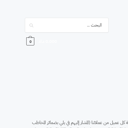
Search
0.000
د.ك
0
بحماية خصوصية كل عميل من عملائنا (المشار إليهم في يلي بضمائر المخاطب