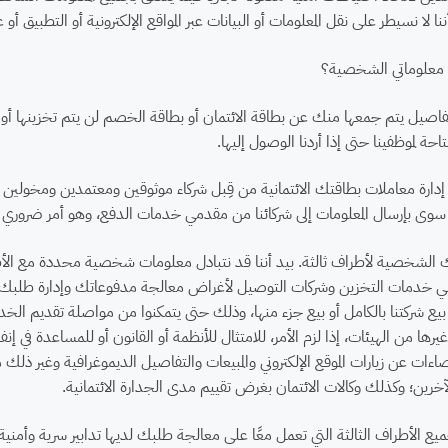
نا لا نسيطر على نقل المعلومات أو البيانات عبر المواقع الإلكترونية أو التطبيق أو
ة معلوماتي الشخصية؟
صيل يتم جمعها منك عن بطاقة الائتمان أو بطاقة الخصم لن يتم تخزينها أو بيعه
حة لموظفينا حتى إذا أردنا الوصول إليها.
 إدارة معاملات بطاقتك الائتمانية من قِبل شركاء موثوقين ومعتمدين ومخولين قا
سوى بإرسال المعلومات إلى شركائنا من مقدمي خدمات الدفع، وهو أمر ضروري لم
الشخصية لأطراف ثالثة. بيد أننا قد نتبادل معلومات شخصية محددة مع الأطراف
 خدمات التخزين وشركات التوصيل لأغراض معالجة مدفوعاتك وإدارة طلبك، 
 شركتنا بالكامل أو بيع جزء منها، وذلك حتى يتمكنوا من مواصلة تقديم الخدمات
ها من الهيئات، إذا لزم الأمر، للامتثال للأنظمة أو القانون أو للمساعدة في إنفا
ات عن زيارات الموقع الإلكتروني والمبيعات والتفاصيل الديموغرافية وغير ذلك 
آخرين؛ وكذلك وكالات الائتمان بغرض تقييم مدى الجدارة الائتمانية.
ميع الأطراف الثالثة التي تعمل معًا على معالجة طلبك لديها تدابير سرية وأم