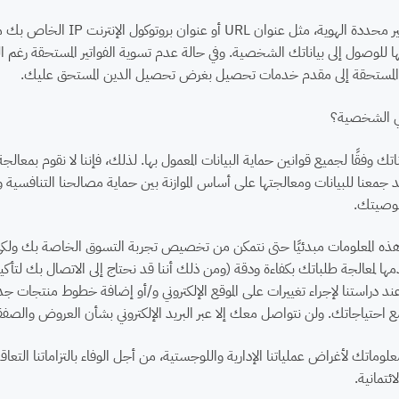
قد نشارك معلومات غير محددة 
ا للوصول إلى بياناتك الشخصية. وفي حالة عدم تسوية الفواتير المستحقة رغم الرسائ
 المستحقة إلى مقدم خدمات تحصيل بغرض تحصيل الدين المستحق عليك.
ي الشخصية؟
تك وفقًا لجميع قوانين حماية البيانات المعمول بها. لذلك، فإننا لا نقوم بمعا
معنا للبيانات ومعالجتها على أساس الموازنة بين حماية مصالحنا التنافسية وال
صوصيتك.
 المعلومات مبدئيًا حتى نتمكن من تخصيص تجربة التسوق الخاصة بك ولكي نض
مها لمعالجة طلباتك بكفاءة ودقة (ومن ذلك أننا قد نحتاج إلى الاتصال بك لتأكي
ند دراستنا لإجراء تغييرات على الموقع الإلكتروني و/أو إضافة خطوط منتجا
احتياجاتك. ولن نتواصل معك إلا عبر البريد الإلكتروني بشأن العروض والصف
علوماتك لأغراض عملياتنا الإدارية واللوجستية، من أجل الوفاء بالتزاماتنا التعا
ئتمانية.